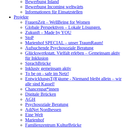
Bewerbung Inland
Bewerbung Incoming weltwärts
Informationen für Einsatzstellen
Projekte
FrauenZeit – WellBeing for Women
Globale Perspektiven – Lokale Lösungen.
Zukunft – Made by YOU
StoP
Marienhof SPECIAL – unser TraumRaum!
Aufsuchende Psychosoziale Beratung
Glückswerkstatt. Vielfalt erleben – Gemeinsam aktiv
für Inklusion
SprachBrücke
Inklusiv gemeinsam aktiv
To be on - safe im Netz!
EntwicklungsT(R)äume - Niemand bleibt allein – wir
alle sind Kassel!
Chancenpat*innen
Digitale Brücken
AGH
Psychosoziale Beratung
AdiNet Nordhessen
Eine Welt
Marienhof
Familienzentrum KulturBrücke