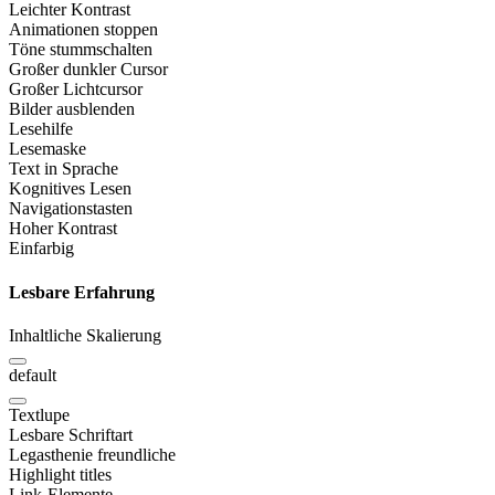
Leichter Kontrast
Animationen stoppen
Töne stummschalten
Großer dunkler Cursor
Großer Lichtcursor
Bilder ausblenden
Lesehilfe
Lesemaske
Text in Sprache
Kognitives Lesen
Navigationstasten
Hoher Kontrast
Einfarbig
Lesbare Erfahrung
Inhaltliche Skalierung
default
Textlupe
Lesbare Schriftart
Legasthenie freundliche
Highlight titles
Link-Elemente