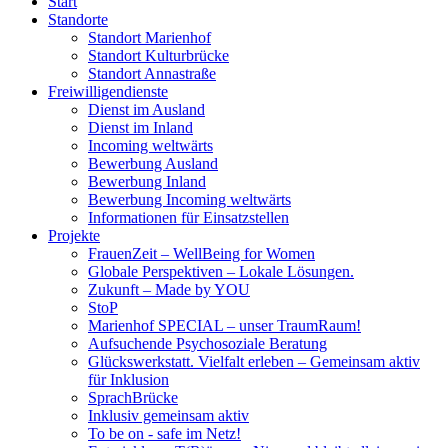
Start
Standorte
Standort Marienhof
Standort Kulturbrücke
Standort Annastraße
Freiwilligendienste
Dienst im Ausland
Dienst im Inland
Incoming weltwärts
Bewerbung Ausland
Bewerbung Inland
Bewerbung Incoming weltwärts
Informationen für Einsatzstellen
Projekte
FrauenZeit – WellBeing for Women
Globale Perspektiven – Lokale Lösungen.
Zukunft – Made by YOU
StoP
Marienhof SPECIAL – unser TraumRaum!
Aufsuchende Psychosoziale Beratung
Glückswerkstatt. Vielfalt erleben – Gemeinsam aktiv
für Inklusion
SprachBrücke
Inklusiv gemeinsam aktiv
To be on - safe im Netz!