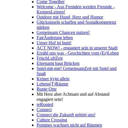
Come Together
Welcome - Aus Fremden werden Freunde -
KennenLernen!
Outdoor mit Hund, Herz und Humor
Glücksinseln schaffen und Sozialkompetenz
stärken
Gemeinsam Chancen nutzen!
FairÄnderung leben
Unser Hof ist bunt!
ACT NOW! - engagiert sein in unserer Stadt
Erzähl uns was - Geschichten vom (Er)Leben
FrischLuftZeit
Ehrenamt baut Brücken
Spiel-mit-mir! GemeinsamZeit mit Spiel und
Spaß
Keiner i(s)st allein
Lebens(T)Räume
Bunte Orte
Mit Herz aber Achtsam und auf Abstand
engagiert sein!
reRooted
Connect
Connect die Zukunft gehört uns!
Culture Crossing
Pommes wachsen nicht auf Bäumen