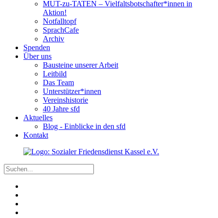
MUT-zu-TATEN – Vielfaltsbotschafter*innen in
Aktion!
Notfalltopf
SprachCafe
Archiv
Spenden
Über uns
Bausteine unserer Arbeit
Leitbild
Das Team
Unterstützer*innen
Vereinshistorie
40 Jahre sfd
Aktuelles
Blog - Einblicke in den sfd
Kontakt