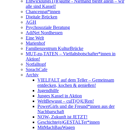
EntwicklungsT(R)äume - Niemand bleibt allein – wir
alle sind Kassel!
Chancenpat*innen
Digitale Brücken
AGH
Psychosoziale Beratung
AdiNet Nordhessen
Eine Welt
Marienhof
Familienzentrum KulturBrücke
MUT-zu-TATEN – Vielfaltsbotschafter*innen in
Aktion!
Notfalltopf
SprachCafe
Archiv
VIELFALT auf dem Teller – Gemeinsam
entdecken, kochen & genießen!
Jugendhilfe
Junges Kassel in Aktion
WeltBewusst – culT(O)URen!
PowerGirls und die Freund*innen aus der
Nachbarschaft
NOW- Zukunft ist JETZT!
Geschichte(n)GESTALTer*innen
MitMachBauWagen