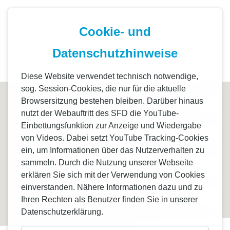
+49 561 71268-0
info@sfd-kassel.de
Cookie- und
Start
FrauenZeit 
Datenschutzhinweise
Standorte
Globale Pers
Diese Website verwendet technisch notwendige,
sog. Session-Cookies, die nur für die aktuelle
Freiwilligen
Zukunft – M
Browsersitzung bestehen bleiben. Darüber hinaus
nutzt der Webauftritt des SFD die YouTube-
Einbettungsfunktion zur Anzeige und Wiedergabe
Projekte
StoP
von Videos. Dabei setzt YouTube Tracking-Cookies
ein, um Informationen über das Nutzerverhalten zu
Spenden
Marienhof S
sammeln. Durch die Nutzung unserer Webseite
erklären Sie sich mit der Verwendung von Cookies
einverstanden. Nähere Informationen dazu und zu
Über uns
Aufsuchende
Ihren Rechten als Benutzer finden Sie in unserer
Datenschutzerklärung.
Aktuelles
sfd. einzigartig vielfältig