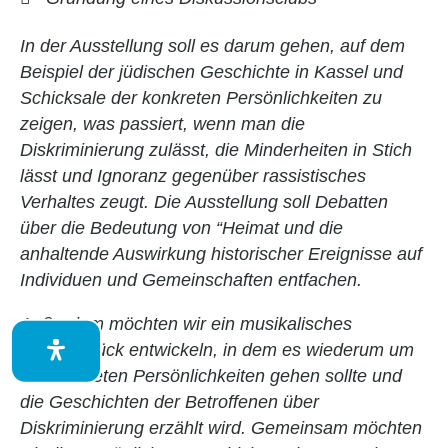
In der Ausstellung soll es darum gehen, auf dem
AdiNet Nord
Beispiel der jüdischen Geschichte in Kassel und
Schicksale der konkreten Persönlichkeiten zu
Eine Welt
zeigen, was passiert, wenn man die
Diskriminierung zulässt, die Minderheiten in Stich
Marienhof
lässt und Ignoranz gegenüber rassistisches
Verhaltes zeugt. Die Ausstellung soll Debatten
Familienzen
über die Bedeutung von “Heimat und die
anhaltende Auswirkung historischer Ereignisse auf
Individuen und Gemeinschaften entfachen.
Außerdem möchten wir ein musikalisches
Notfalltopf
Theaterstück entwickeln, in dem es wiederum um
die konkreten Persönlichkeiten gehen sollte und
SprachCafe
die Geschichten der Betroffenen über
Diskriminierung erzählt wird. Gemeinsam möchten