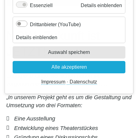
für
Essenziell
Details einblenden
Kontakt
SprachBrück
Essenzi
Drittanbieter (YouTube)
Inklusiv gem
NOW- Zukunft ist
für
Details einblenden
Drittanbieter
To be on - s
JETZT!
(YouTube)
Auswahl speichern
Alle akzeptieren
Engagierte junge Menschen haben sich
Impressum
Datenschutz
Chancenpat*
vorgenommen diese Idee umzusetzen….
„
In unserem Projekt geht es um die Gestaltung und
Digitale Brü
Umsetzung von drei Formaten:
AGH
Eine Ausstellung
Entwicklung eines Theaterstückes
Psychosozia
Gründung eines Diskussionsclubs