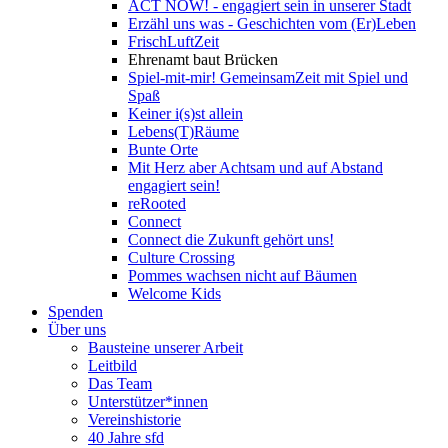
ACT NOW! - engagiert sein in unserer Stadt
Erzähl uns was - Geschichten vom (Er)Leben
FrischLuftZeit
Ehrenamt baut Brücken
Spiel-mit-mir! GemeinsamZeit mit Spiel und
Spaß
Keiner i(s)st allein
Lebens(T)Räume
Bunte Orte
Mit Herz aber Achtsam und auf Abstand
engagiert sein!
reRooted
Connect
Connect die Zukunft gehört uns!
Culture Crossing
Pommes wachsen nicht auf Bäumen
Welcome Kids
Spenden
Über uns
Bausteine unserer Arbeit
Leitbild
Das Team
Unterstützer*innen
Vereinshistorie
40 Jahre sfd