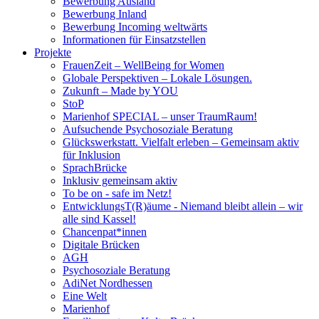
Bewerbung Ausland
Bewerbung Inland
Bewerbung Incoming weltwärts
Informationen für Einsatzstellen
Projekte
FrauenZeit – WellBeing for Women
Globale Perspektiven – Lokale Lösungen.
Zukunft – Made by YOU
StoP
Marienhof SPECIAL – unser TraumRaum!
Aufsuchende Psychosoziale Beratung
Glückswerkstatt. Vielfalt erleben – Gemeinsam aktiv
für Inklusion
SprachBrücke
Inklusiv gemeinsam aktiv
To be on - safe im Netz!
EntwicklungsT(R)äume - Niemand bleibt allein – wir
alle sind Kassel!
Chancenpat*innen
Digitale Brücken
AGH
Psychosoziale Beratung
AdiNet Nordhessen
Eine Welt
Marienhof