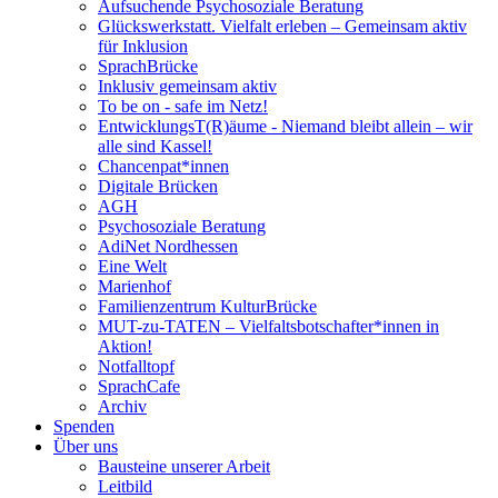
Aufsuchende Psychosoziale Beratung
Glückswerkstatt. Vielfalt erleben – Gemeinsam aktiv
für Inklusion
SprachBrücke
Inklusiv gemeinsam aktiv
To be on - safe im Netz!
EntwicklungsT(R)äume - Niemand bleibt allein – wir
alle sind Kassel!
Chancenpat*innen
Digitale Brücken
AGH
Psychosoziale Beratung
AdiNet Nordhessen
Eine Welt
Marienhof
Familienzentrum KulturBrücke
MUT-zu-TATEN – Vielfaltsbotschafter*innen in
Aktion!
Notfalltopf
SprachCafe
Archiv
Spenden
Über uns
Bausteine unserer Arbeit
Leitbild