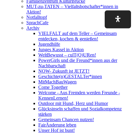
Familienzentrum KulturBrücke
MUT-zu-TATEN – Vielfaltsbotschafter*innen in
Aktion!
Notfalltopf
SprachCafe
Archiv
VIELFALT auf dem Teller – Gemeinsam
entdecken, kochen & genießen!
Jugendhilfe
Junges Kassel in Aktion
WeltBewusst – culT(O)URen!
PowerGirls und die Freund*innen aus der
Nachbarschaft
NOW- Zukunft ist JETZT!
Geschichte(n)GESTALTer*innen
MitMachBauWagen
Come Together
Welcome - Aus Fremden werden Freunde -
KennenLernen!
Outdoor mit Hund, Herz und Humor
Glücksinseln schaffen und Sozialkompetenz
stärken
Gemeinsam Chancen nutzen!
FairÄnderung leben
Unser Hof ist bunt!