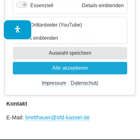
für
Essenziell
Details einblenden
Kontakt
Essenzi
Drittanbieter (YouTube)
Anne Bretthauer |
für
Details einblenden
Drittanbieter
Projekte | Beratung
(YouTube)
Auswahl speichern
Alle akzeptieren
Impressum
Datenschutz
Kontakt
E-Mail:
bretthauer@sfd-kassel.de