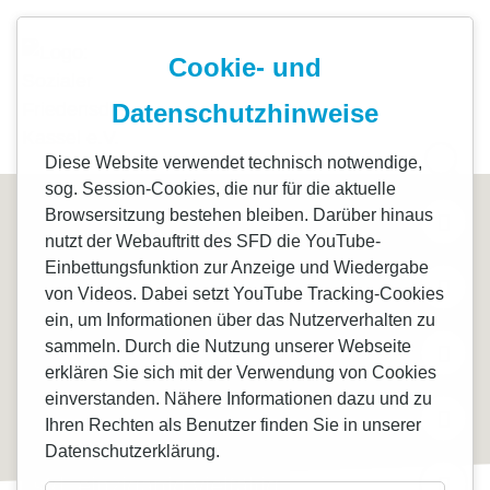
+49 561 71268-0
info@sfd-kassel.de
Cookie- und
Start
Datenschutzhinweise
Standorte
Diese Website verwendet technisch notwendige,
sog. Session-Cookies, die nur für die aktuelle
Freiwilligen
Browsersitzung bestehen bleiben. Darüber hinaus
nutzt der Webauftritt des SFD die YouTube-
Einbettungsfunktion zur Anzeige und Wiedergabe
Projekte
von Videos. Dabei setzt YouTube Tracking-Cookies
ein, um Informationen über das Nutzerverhalten zu
Spenden
sammeln. Durch die Nutzung unserer Webseite
erklären Sie sich mit der Verwendung von Cookies
einverstanden. Nähere Informationen dazu und zu
Über uns
Ihren Rechten als Benutzer finden Sie in unserer
Datenschutzerklärung.
Aktuelles
sfd. einzigartig vielfältig