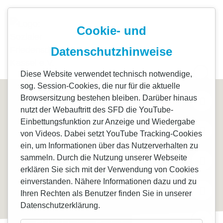
+49 561 71268-0
info@sfd-kassel.de
Cookie- und
Start
FrauenZeit 
Datenschutzhinweise
Standorte
Globale Pers
Diese Website verwendet technisch notwendige,
sog. Session-Cookies, die nur für die aktuelle
Freiwilligen
Zukunft – M
Browsersitzung bestehen bleiben. Darüber hinaus
nutzt der Webauftritt des SFD die YouTube-
Einbettungsfunktion zur Anzeige und Wiedergabe
Projekte
StoP
von Videos. Dabei setzt YouTube Tracking-Cookies
ein, um Informationen über das Nutzerverhalten zu
Spenden
Marienhof S
sammeln. Durch die Nutzung unserer Webseite
erklären Sie sich mit der Verwendung von Cookies
einverstanden. Nähere Informationen dazu und zu
Über uns
Aufsuchende
Ihren Rechten als Benutzer finden Sie in unserer
Datenschutzerklärung.
Aktuelles
sfd. einzigartig vielfältig