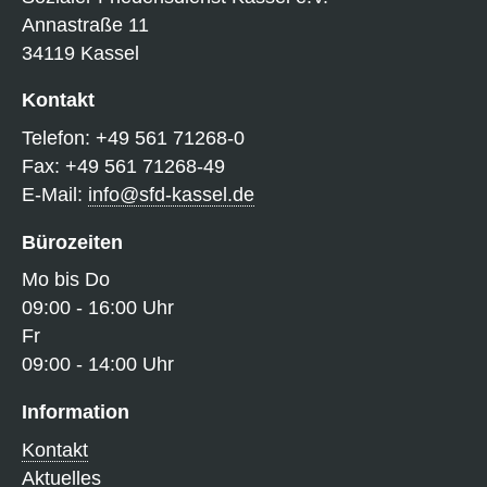
Annastraße 11
34119 Kassel
AdiNet Nord
Kontakt
Eine Welt
Telefon: +49 561 71268-0
Fax: +49 561 71268-49
Marienhof
E-Mail:
info@sfd-kassel.de
Bürozeiten
Familienzen
Mo bis Do
09:00 - 16:00 Uhr
Fr
09:00 - 14:00 Uhr
Notfalltopf
Information
SprachCafe
Kontakt
Aktuelles