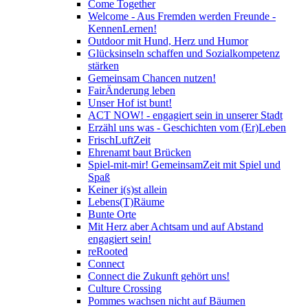
Come Together
Welcome - Aus Fremden werden Freunde -
KennenLernen!
Outdoor mit Hund, Herz und Humor
Glücksinseln schaffen und Sozialkompetenz
stärken
Gemeinsam Chancen nutzen!
FairÄnderung leben
Unser Hof ist bunt!
ACT NOW! - engagiert sein in unserer Stadt
Erzähl uns was - Geschichten vom (Er)Leben
FrischLuftZeit
Ehrenamt baut Brücken
Spiel-mit-mir! GemeinsamZeit mit Spiel und
Spaß
Keiner i(s)st allein
Lebens(T)Räume
Bunte Orte
Mit Herz aber Achtsam und auf Abstand
engagiert sein!
reRooted
Connect
Connect die Zukunft gehört uns!
Culture Crossing
Pommes wachsen nicht auf Bäumen