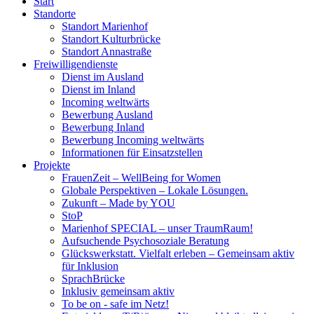
Start
Standorte
Standort Marienhof
Standort Kulturbrücke
Standort Annastraße
Freiwilligendienste
Dienst im Ausland
Dienst im Inland
Incoming weltwärts
Bewerbung Ausland
Bewerbung Inland
Bewerbung Incoming weltwärts
Informationen für Einsatzstellen
Projekte
FrauenZeit – WellBeing for Women
Globale Perspektiven – Lokale Lösungen.
Zukunft – Made by YOU
StoP
Marienhof SPECIAL – unser TraumRaum!
Aufsuchende Psychosoziale Beratung
Glückswerkstatt. Vielfalt erleben – Gemeinsam aktiv
für Inklusion
SprachBrücke
Inklusiv gemeinsam aktiv
To be on - safe im Netz!