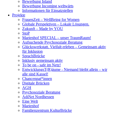
Bewerbung Inland
Bewerbung Incoming weltwärts
Informationen für Einsatzstellen
Projekte
FrauenZeit – WellBeing for Women
Globale Perspektiven – Lokale Lösungen.
Zukunft – Made by YOU
StoP
Marienhof SPECIAL – unser TraumRaum!
Aufsuchende Psychosoziale Beratung
Glückswerkstatt. Vielfalt erleben – Gemeinsam aktiv
für Inklusion
SprachBrücke
Inklusiv gemeinsam aktiv
To be on - safe im Netz!
EntwicklungsT(R)äume - Niemand bleibt allein – wir
alle sind Kassel!
Chancenpat*innen
Digitale Brücken
AGH
Psychosoziale Beratung
AdiNet Nordhessen
Eine Welt
Marienhof
Familienzentrum KulturBrücke