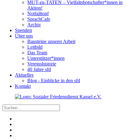
MUT-zu-TATEN – Vielfaltsbotschafter*innen in
Aktion!
Notfalltopf
SprachCafe
Archiv
Spenden
Über uns
Bausteine unserer Arbeit
Leitbild
Das Team
Unterstützer*innen
Vereinshistorie
40 Jahre sfd
Aktuelles
Blog - Einblicke in den sfd
Kontakt