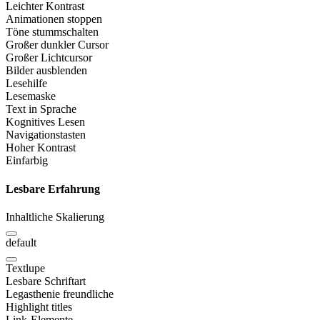
Leichter Kontrast
Animationen stoppen
Töne stummschalten
Großer dunkler Cursor
Großer Lichtcursor
Bilder ausblenden
Lesehilfe
Lesemaske
Text in Sprache
Kognitives Lesen
Navigationstasten
Hoher Kontrast
Einfarbig
Lesbare Erfahrung
Inhaltliche Skalierung
default
Textlupe
Lesbare Schriftart
Legasthenie freundliche
Highlight titles
Link-Elemente