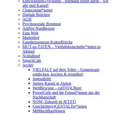
EntwicklungsT(R)äume - Niemand bleibt allein – wir
alle sind Kassel!
Chancenpat*innen
Digitale Brücken
AGH
Psychosoziale Beratung
AdiNet Nordhessen
Eine Welt
Marienhof
Familienzentrum KulturBrücke
MUT-zu-TATEN – Vielfaltsbotschafter*innen in
Aktion!
Notfalltopf
SprachCafe
Archiv
VIELFALT auf dem Teller – Gemeinsam
entdecken, kochen & genießen!
Jugendhilfe
Junges Kassel in Aktion
WeltBewusst – culT(O)URen!
PowerGirls und die Freund*innen aus der
Nachbarschaft
NOW- Zukunft ist JETZT!
Geschichte(n)GESTALTer*innen
MitMachBauWagen