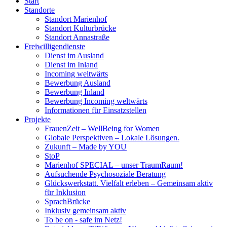
Start
Standorte
Standort Marienhof
Standort Kulturbrücke
Standort Annastraße
Freiwilligendienste
Dienst im Ausland
Dienst im Inland
Incoming weltwärts
Bewerbung Ausland
Bewerbung Inland
Bewerbung Incoming weltwärts
Informationen für Einsatzstellen
Projekte
FrauenZeit – WellBeing for Women
Globale Perspektiven – Lokale Lösungen.
Zukunft – Made by YOU
StoP
Marienhof SPECIAL – unser TraumRaum!
Aufsuchende Psychosoziale Beratung
Glückswerkstatt. Vielfalt erleben – Gemeinsam aktiv
für Inklusion
SprachBrücke
Inklusiv gemeinsam aktiv
To be on - safe im Netz!