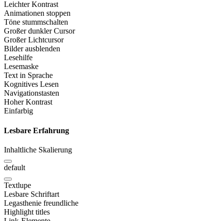
Leichter Kontrast
Animationen stoppen
Töne stummschalten
Großer dunkler Cursor
Großer Lichtcursor
Bilder ausblenden
Lesehilfe
Lesemaske
Text in Sprache
Kognitives Lesen
Navigationstasten
Hoher Kontrast
Einfarbig
Lesbare Erfahrung
Inhaltliche Skalierung
default
Textlupe
Lesbare Schriftart
Legasthenie freundliche
Highlight titles
Link-Elemente