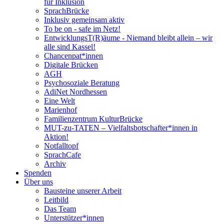
für Inklusion
SprachBrücke
Inklusiv gemeinsam aktiv
To be on - safe im Netz!
EntwicklungsT(R)äume - Niemand bleibt allein – wir
alle sind Kassel!
Chancenpat*innen
Digitale Brücken
AGH
Psychosoziale Beratung
AdiNet Nordhessen
Eine Welt
Marienhof
Familienzentrum KulturBrücke
MUT-zu-TATEN – Vielfaltsbotschafter*innen in
Aktion!
Notfalltopf
SprachCafe
Archiv
Spenden
Über uns
Bausteine unserer Arbeit
Leitbild
Das Team
Unterstützer*innen