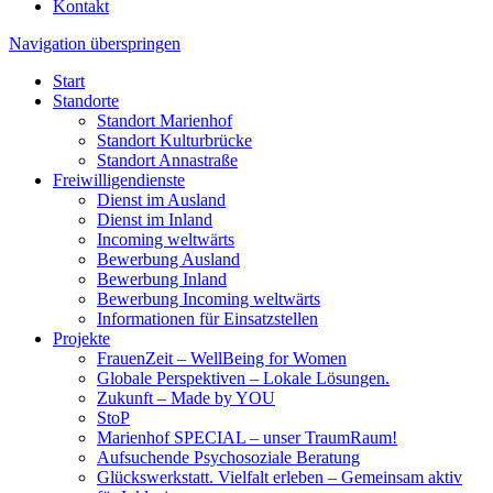
Kontakt
Navigation überspringen
Start
Standorte
Standort Marienhof
Standort Kulturbrücke
Standort Annastraße
Freiwilligendienste
Dienst im Ausland
Dienst im Inland
Incoming weltwärts
Bewerbung Ausland
Bewerbung Inland
Bewerbung Incoming weltwärts
Informationen für Einsatzstellen
Projekte
FrauenZeit – WellBeing for Women
Globale Perspektiven – Lokale Lösungen.
Zukunft – Made by YOU
StoP
Marienhof SPECIAL – unser TraumRaum!
Aufsuchende Psychosoziale Beratung
Glückswerkstatt. Vielfalt erleben – Gemeinsam aktiv