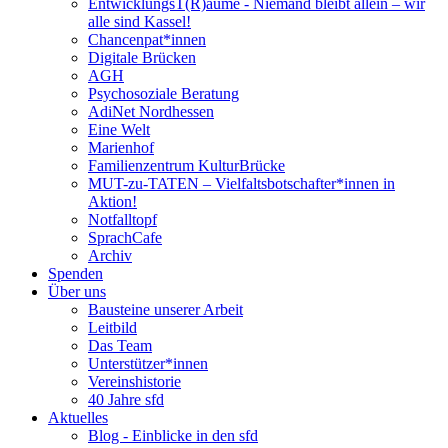
EntwicklungsT(R)äume - Niemand bleibt allein – wir
alle sind Kassel!
Chancenpat*innen
Digitale Brücken
AGH
Psychosoziale Beratung
AdiNet Nordhessen
Eine Welt
Marienhof
Familienzentrum KulturBrücke
MUT-zu-TATEN – Vielfaltsbotschafter*innen in
Aktion!
Notfalltopf
SprachCafe
Archiv
Spenden
Über uns
Bausteine unserer Arbeit
Leitbild
Das Team
Unterstützer*innen
Vereinshistorie
40 Jahre sfd
Aktuelles
Blog - Einblicke in den sfd