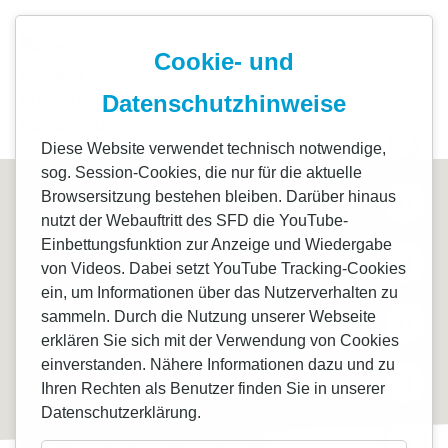
+49 561 71268-0
info@sfd-kassel.de
Cookie- und
Start
Bausteine un
Datenschutzhinweise
Standorte
Leitbild
Diese Website verwendet technisch notwendige,
sog. Session-Cookies, die nur für die aktuelle
Freiwilligen
Das Team
Browsersitzung bestehen bleiben. Darüber hinaus
nutzt der Webauftritt des SFD die YouTube-
Einbettungsfunktion zur Anzeige und Wiedergabe
Projekte
Unterstütze
von Videos. Dabei setzt YouTube Tracking-Cookies
ein, um Informationen über das Nutzerverhalten zu
Spenden
Vereinshisto
sammeln. Durch die Nutzung unserer Webseite
erklären Sie sich mit der Verwendung von Cookies
einverstanden. Nähere Informationen dazu und zu
Über uns
40 Jahre sf
Ihren Rechten als Benutzer finden Sie in unserer
Datenschutzerklärung.
Aktuelles
sfd. einzigartig vielfältig