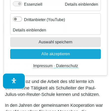
für
Essenziell
Details einblenden
Kontakt
Essenzi
Drittanbieter (YouTube)
für
Details einblenden
Drittanbieter
(YouTube)
Auswahl speichern
Liebe Frau del Coz, liebes Team des Sozialen
Friedensdienstes,
Alle akzeptieren
zum 40. Geburtstag meinen herzlichen
Impressum
Datenschutz
Glückwunsch!
Frau del Coz und die Arbeit des sfd lernte ich
durch meine Tätigkeit als Schulleiter der Paul-
Julius-von-Reuter-Schule kennen und schätzen.
In den Jahren der gemeinsamen Kooperation war